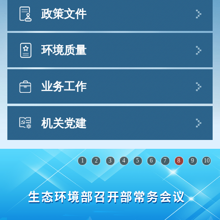
商结果
部领导
政策文件
2026-07-31
孙金龙
黄润秋
生态环境部公布2026年第二季度和1—6月全国
中央有关文件
国务院有关文件
部文件
办公
郭 芳
廖西元
董保同
李 高
徐必久
地表水环境质量状况
环境质量
2026-07-30
主要职责
7月例行新闻发布会答问实录
业务工作
2026-07-29
（一）负责建立健全生态环境基本制
生态环境状况公报
文件库
“扎实做好生态环境法典实施准备工作，为美丽
度。会同有关部门拟订国家生态环境政策、
中国生态环境状况公报
中国建设提供法治保障”有关情况
中央生态环境保护督察
法规标准
规划并组织实施，起草法律法规草案，制定
机关党建
2026-07-28
规章库
生态环境统计年报
部门规章。会同有关部门编制并监督实施重
7月例行新闻发布会最新情况通报
政策规划与业务综合
行政体制与人事
中国噪声污染防治报告
2026-07-28
点区域、流域、海域、饮用水水源地生态环
党建信息
中共中央 国务院转发《中央宣传部、司法部关
1
2
3
4
5
6
7
8
9
10
大中城市固体废物污染环境防治年报
生态环境部公布2026年6月和1—6月全国环境空
于开展法治宣传教育的第九个五年规划（2026
科技与财务
境规划和水功能区划，组织拟订生态环境标
气质量状况
生态环境部党组召开会议
－2030年）》
中国海洋生态环境状况公报
准，制定生态环境基准和技术规...
[查看详细]
2026-07-28
2026-07-24
2026-07-30
中国移动源环境管理年报
自然生态保护
水生态环境保护
生态环境部发布7月下半月全国空气质量预报会
生态环境部1名党员、1名党务工作者、3个基层
中共中央 国务院印发《关于加强新时代社会工
中央纪委国家监委驻生态环境部纪检监察
商结果