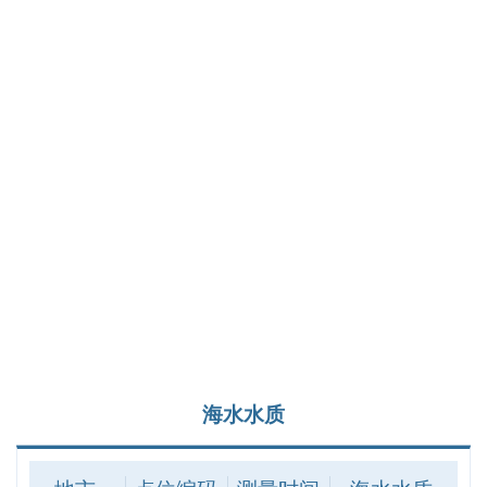
秦皇岛
HBB03001
2026-04
一类
沧州
HBB10001
2026-04
二类
滨海新区
TJB02002
2026-04
三类
东营
SDB05001
2026-04
一类
烟台
SDB06003
2026-04
一类
潍坊
SDB07001
2026-04
劣四类
滨州
SDB13001
2026-04
二类
青岛
SDH02001
2026-05
一类
海水水质
威海
SDH11007
2026-05
一类