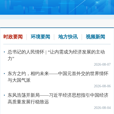
党组织获中央和国家机关“两优一先”表彰
水环境质量
作的意见》
组
海洋生态环境保护
大气环境保护
2026-07-16
2026-07-21
2026-07-23
机关司局
国家地表水水质自动监测实时数据发布系统
生态环境部发布7月上半月全国空气质量预报会
中央和国家机关“两优一先”风采录
中共中央办公厅 国务院办公厅关于完善自然资
应对气候变化
商结果
2026-07-21
源资产管理制度体系的意见
派出机构
2026-06-30
国家海水水质监测数据发布
2026-07-14
生态环境部党组召开会议
土壤生态环境保护
直属单位
时政要闻
环境要闻
地方快讯
视频新闻
2026-07-17
查看更多
中共中央办公厅、国务院办公厅印发《关于用
全国地表水质量状况
固体废物与化学品管理
核与辐射安全监管
好乡镇（街道）履行职责事项清单的具体措
生态环境部党组举办树立和践行正确政绩观学
社会团体
海水浴场水质周报
施》
习教育读书班暨理论学习中心组集体学习
总书记的人民情怀 | “让内需成为经济发展的主动
2026-05-20
2026-07-16
力”
地表水水质月报
环境影响评价
排污许可
2026-08-07
中共中央办公厅印发《中国共产党发展党员工
关于表彰生态环境部优秀共产党员、优秀党务
大气环境质量
作细则》
工作者和先进基层党组织的决定
东方之约，相约未来——中国元首外交的世界情怀
生态环境监测
生态环境执法
2026-05-19
2026-07-05
与大国气派
全国空气质量预报信息
2026-08-06
生态环境部“两优一先”表彰大会发言摘登
中共中央办公厅 国务院办公厅印发《美丽中国
国际交流合作
宣传教育
2026-07-03
建设成效考核办法》
东风浩荡开新局——习近平经济思想指引中国经济
全国空气质量状况
空气质量预报
环境应急
生态环境投诉举报
2026-05-07
高质量发展行稳致远
城市空气质量状况月报
查看更多
2026-08-04
查看更多