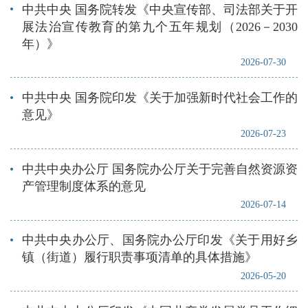
中共中央 国务院转发《中央宣传部、司法部关于开
展法治宣传教育的第九个五年规划（2026－2030
年）》
2026-07-30
中共中央 国务院印发《关于加强新时代社会工作的
意见》
2026-07-23
中共中央办公厅 国务院办公厅关于完善自然资源资
产管理制度体系的意见
2026-07-14
中共中央办公厅、国务院办公厅印发《关于用好乡
镇（街道）履行职责事项清单的具体措施》
2026-05-20