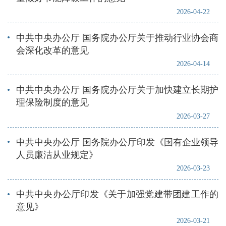
2026-04-22
中共中央办公厅 国务院办公厅关于推动行业协会商
会深化改革的意见
2026-04-14
中共中央办公厅 国务院办公厅关于加快建立长期护
理保险制度的意见
2026-03-27
中共中央办公厅 国务院办公厅印发《国有企业领导
人员廉洁从业规定》
2026-03-23
中共中央办公厅印发《关于加强党建带团建工作的
意见》
2026-03-21