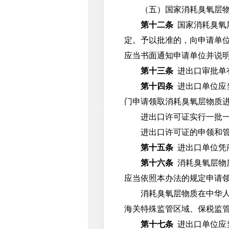
（五）国家消耗臭氧层物质
第十二条
国家消耗臭氧
定。予以批准的，向申请单
应当书面通知申请单位并说
第十三条
进出口审批单
第十四条
进出口单位应
门申请领取消耗臭氧层物质
进出口许可证实行一批一证
进出口许可证的申领和管理
第十五条
进出口单位凭
第十六条
消耗臭氧层物
应当依照本办法的规定申请
消耗臭氧层物质在中华人民
海关特殊监管区域、保税监
第十七条
进出口单位应