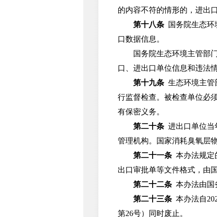
的内容不符的情形的，进出
第十八条
国务院生态环
口数据信息。
国务院生态环境主管部门、
口、进出口单位信息和违法
第十九条
生态环境主管
行监督检查。被检查单位必
有保密义务。
第二十条
进出口单位当年
管理机构。国家消耗臭氧层
第二十一条
本办法规定
出口审批单等文件格式，由
第二十二条
本办法由国
第二十三条
本办法自20
第26号）同时废止。