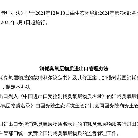
办法》已于2024年12月18日由生态环境部2024年第7次部
025年5月1日起施行。
消耗臭氧层物质进出口管理办法
耗臭氧层物质的蒙特利尔议定书》及其修正案，加强对我国消耗
》，制定本办法。
出口列入《中国进出口受控消耗臭氧层物质名录》的消耗臭氧层
层物质名录》由国务院生态环境主管部门会同国务院商务主管
国进出口受控消耗臭氧层物质名录》的消耗臭氧层物质实行进出
主管部门统一负责全国消耗臭氧层物质的监督管理工作。