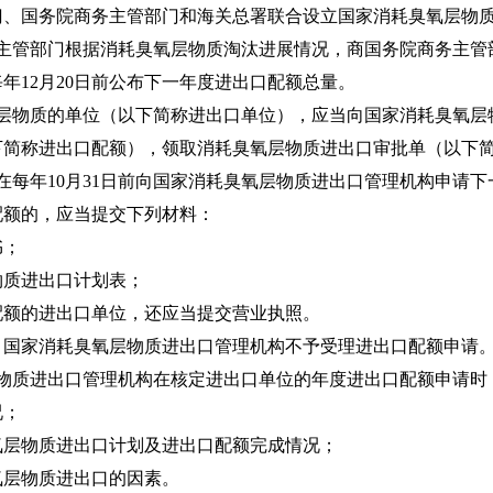
国务院商务主管部门和海关总署联合设立国家消耗臭氧层物质
主管部门根据消耗臭氧层物质淘汰进展情况，商国务院商务主管
年12月20日前公布下一年度进出口配额总量。
层物质的单位（以下简称进出口单位），应当向国家消耗臭氧层
下简称进出口配额），领取消耗臭氧层物质进出口审批单（以下
每年10月31日前向国家消耗臭氧层物质进出口管理机构申请下
额的，应当提交下列材料：
书；
质进出口计划表；
额的进出口单位，还应当提交营业执照。
家消耗臭氧层物质进出口管理机构不予受理进出口配额申请
物质进出口管理机构在核定进出口单位的年度进出口配额申请时
况；
物质进出口计划及进出口配额完成情况；
层物质进出口的因素。