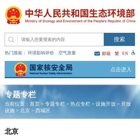
热门搜索：
环境影响评价
空气质量
邮箱
繁
EN
点击进入
专题专栏
当前位置：
首页
>
专题专栏
>
热点专栏
>
设施开放
>
开放
设施
>
北京
>
西城区
北京