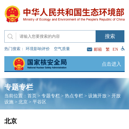
热门搜索：
环境影响评价
空气质量
邮箱
繁
EN
点击进入
专题专栏
当前位置：
首页
>
专题专栏
>
热点专栏
>
设施开放
>
开放
设施
>
北京
>
平谷区
北京