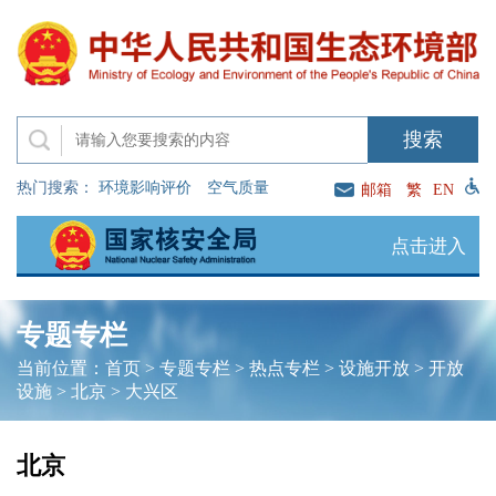
热门搜索：
环境影响评价
空气质量
邮箱
繁
EN
点击进入
专题专栏
当前位置：
首页
>
专题专栏
>
热点专栏
>
设施开放
>
开放
设施
>
北京
>
大兴区
北京