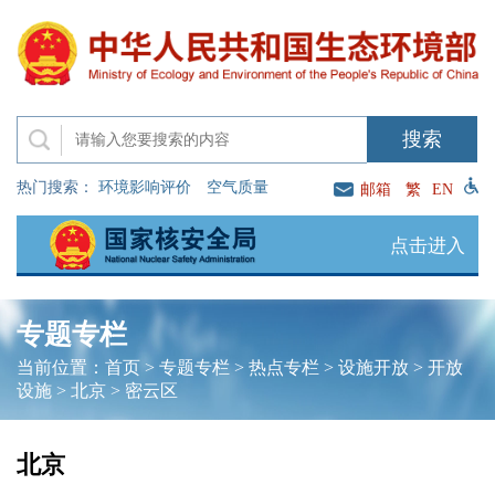
热门搜索：
环境影响评价
空气质量
邮箱
繁
EN
点击进入
专题专栏
当前位置：
首页
>
专题专栏
>
热点专栏
>
设施开放
>
开放
设施
>
北京
>
密云区
北京