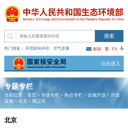
热门搜索：
环境影响评价
空气质量
邮箱
繁
EN
点击进入
专题专栏
当前位置：
首页
>
专题专栏
>
热点专栏
>
设施开放
>
开放
设施
>
北京
>
顺义区
北京