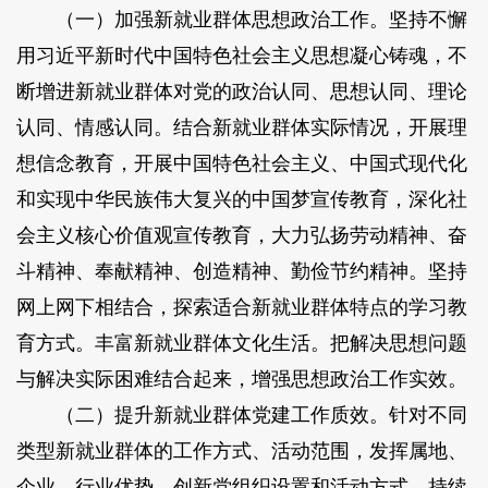
（一）加强新就业群体思想政治工作。坚持不懈
用习近平新时代中国特色社会主义思想凝心铸魂，不
断增进新就业群体对党的政治认同、思想认同、理论
认同、情感认同。结合新就业群体实际情况，开展理
想信念教育，开展中国特色社会主义、中国式现代化
和实现中华民族伟大复兴的中国梦宣传教育，深化社
会主义核心价值观宣传教育，大力弘扬劳动精神、奋
斗精神、奉献精神、创造精神、勤俭节约精神。坚持
网上网下相结合，探索适合新就业群体特点的学习教
育方式。丰富新就业群体文化生活。把解决思想问题
与解决实际困难结合起来，增强思想政治工作实效。
（二）提升新就业群体党建工作质效。针对不同
类型新就业群体的工作方式、活动范围，发挥属地、
企业、行业优势，创新党组织设置和活动方式，持续