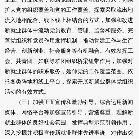
扩大党的组织覆盖和党的工作覆盖。探索采取流出地
流入地相配合、线下线上相结合的方式，加强和改进
新就业群体中流动党员教育、管理、监督和服务。完
善党组织和党员作用发挥机制，推动党建工作与生产
经营、创新创业、社会服务等有机融合。有效发挥工
会、共青团、妇联等群团组织桥梁纽带作用，加强对
新就业群体的联系服务，延伸党的工作覆盖范围。依
托各类阵地和线上平台，探索开展新就业群体党组织
活动的有效方式。
（三）加强正面宣传和激励引导。综合运用新闻
媒体、网络平台等加强宣传引导，营造尊重、理解新
就业群体的良好社会氛围。发挥典型示范引领作用，
深入挖掘并积极宣传新就业群体先进事迹。对作出突