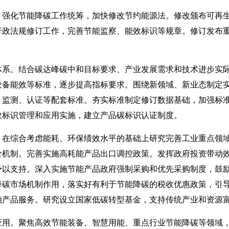
化节能降碳工作统筹，加快修改节约能源法。修改颁布可再生
行政法规修订工作，完善节能监察、能效标识等规章。修订发布
。结合碳达峰碳中和目标要求、产业发展需求和技术进步实际
设备能效等标准，逐步提高指标要求。围绕新领域、新业态制定
、监测、认证等配套标准。夯实标准制定修订数据基础，加强标
效标识管理和应用实施，建立产品碳标识认证制度。
综合考虑能耗、环保绩效水平的基础上研究完善工业重点领域
价机制。完善实施高耗能产品出口调控政策。发挥政府投资带动
予以支持。深入实施节能产品政府强制采购和优先采购制度，鼓
降碳市场机制作用，落实好有利于节能降碳的税收优惠政策，引
融产品服务。研究设立国家低碳转型基金，支持传统产业和资源
。聚焦高效节能装备、智慧用能、重点行业节能降碳等领域，