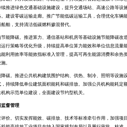
持续推进绿色交通基础设施建设，提升交通场站、高速公路等设
络。建设零碳运输走廊。推广节能低碳运输工具，合理优化车辆
料船舶，支持清洁低碳燃料掺混替代。
能降碳。推进算力、通信基站和机房等基础设施节能降碳改造
能运行策略等优化升级，持续提高单位算力能效和单位信息流量
电能利用效率等能效指标准入管理，提高可再生能源消费和余热
设施。
碳。推进公共机构建筑围护结构、供热、制冷、照明等设施设
式，持续降低单位建筑面积能耗和碳排放。加强公共机构能耗定
共机构示范单位建设，全面建设节约型机关。
碳监督管理
价。切实发挥能效、碳排放、技术等标准牵引作用，加强项目
高耗能高排放工业项目在纳入国家规划布局以及履行审批、核准