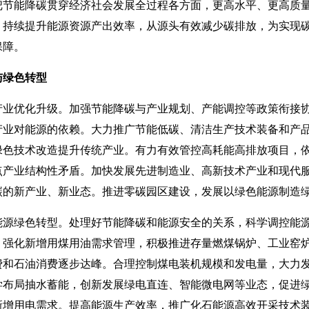
把节能降碳贯穿经济社会发展全过程各方面，更高水平、更高质
，持续提升能源资源产出效率，从源头有效减少碳排放，为实现
保障。
与绿色转型
优化升级。加强节能降碳与产业规划、产能调控等政策衔接协
产业对能源的依赖。大力推广节能低碳、清洁生产技术装备和产
绿色技术改造提升传统产业。有力有效管控高耗能高排放项目，
点产业结构性矛盾。加快发展先进制造业、高新技术产业和现代
的新产业、新业态。推进零碳园区建设，发展以绿色能源制造绿
绿色转型。处理好节能降碳和能源安全的关系，科学调控能源
，强化新增用煤用油需求管理，积极推进存量燃煤锅炉、工业窑
费和石油消费逐步达峰。合理控制煤电装机规模和发电量，大力
学布局抽水蓄能，创新发展绿电直连、智能微电网等业态，促进
新增用电需求。提高能源生产效率，推广化石能源高效开采技术