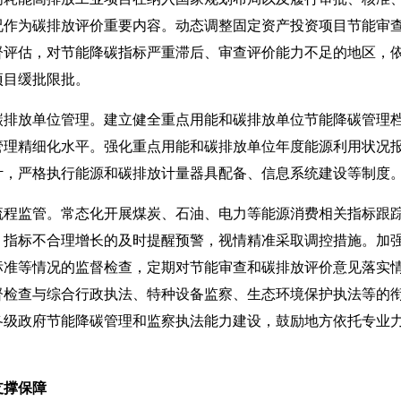
况作为碳排放评价重要内容。动态调整固定资产投资项目节能审
督评估，对节能降碳指标严重滞后、审查评价能力不足的地区，
项目缓批限批。
放单位管理。建立健全重点用能和碳排放单位节能降碳管理档
管理精细化水平。强化重点用能和碳排放单位年度能源利用状况
计，严格执行能源和碳排放计量器具配备、信息系统建设等制度
监管。常态化开展煤炭、石油、电力等能源消费相关指标跟踪
、指标不合理增长的及时提醒预警，视情精准采取调控措施。加
标准等情况的监督检查，定期对节能审查和碳排放评价意见落实
督检查与综合行政执法、特种设备监察、生态环境保护执法等的
各级政府节能降碳管理和监察执法能力建设，鼓励地方依托专业
支撑保障