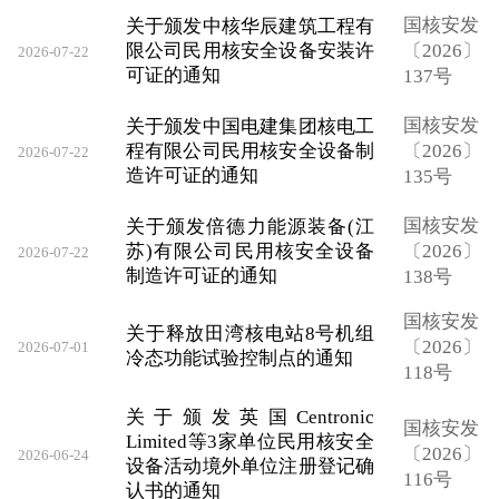
国核安发
关于颁发中核华辰建筑工程有
限公司民用核安全设备安装许
〔2026〕
2026-07-22
可证的通知
137号
国核安发
关于颁发中国电建集团核电工
程有限公司民用核安全设备制
〔2026〕
2026-07-22
造许可证的通知
135号
国核安发
关于颁发倍德力能源装备(江
苏)有限公司民用核安全设备
〔2026〕
2026-07-22
制造许可证的通知
138号
国核安发
关于释放田湾核电站8号机组
〔2026〕
2026-07-01
冷态功能试验控制点的通知
118号
关于颁发英国Centronic
国核安发
Limited等3家单位民用核安全
〔2026〕
2026-06-24
设备活动境外单位注册登记确
116号
认书的通知