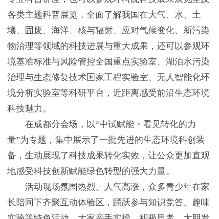
各类主题科普展览，全面了解我国在大气、水、土
壤、固废、海洋、核与辐射、应对气候变化、新污染
物治理等领域的科技进展与重大成果，还可以参观环
境基准标准与风险管控全国重点实验室、湖泊水污染
治理与生态修复技术国家工程实验室、无人智能化环
境分析实验室等科研平台，近距离感受前沿生态环境
科技魅力。
在成都分会场，以“中试赋能・看见转化的力
量”为专题，集中展示了一批先进的生态环境科创装
备，生动展现了科技成果转化实效，让公众更加直观
地感受科技创新赋能绿色转型的强大力量。
活动现场氛围热烈、人气高涨，众多青少年在家
长陪同下齐聚互动体验区，踊跃参与知识竞答、趣味
实验等特色活动。大家亲手实操、积极思考、大胆发