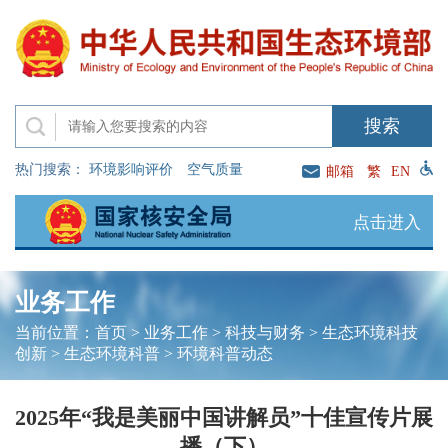
热门搜索：
环境影响评价
空气质量
邮箱
繁
EN
点击进入
业务工作
当前位置：
首页
>
业务工作
>
科技与财务
>
生态环境科技
创新
>
生态环境科普
>
环境科普动态
2025年“我是美丽中国讲解员”十佳宣传片展
播（下）