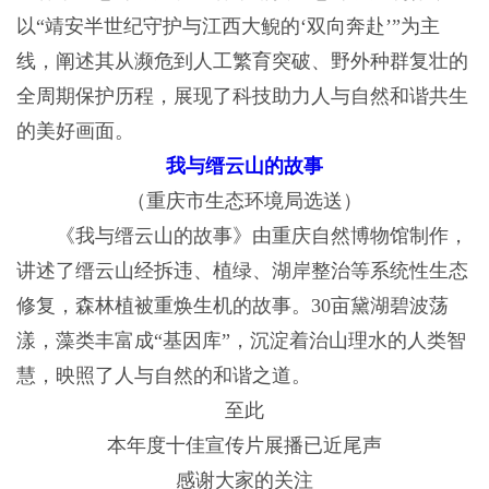
以“靖安半世纪守护与江西大鲵的‘双向奔赴’”为主
线，阐述其从濒危到人工繁育突破、野外种群复壮的
全周期保护历程，展现了科技助力人与自然和谐共生
的美好画面。
我与缙云山的故事
（重庆市生态环境局选送）
《我与缙云山的故事》由重庆自然博物馆制作，
讲述了缙云山经拆违、植绿、湖岸整治等系统性生态
修复，森林植被重焕生机的故事。30亩黛湖碧波荡
漾，藻类丰富成“基因库”，沉淀着治山理水的人类智
慧，映照了人与自然的和谐之道。
至此
本年度十佳宣传片展播已近尾声
感谢大家的关注