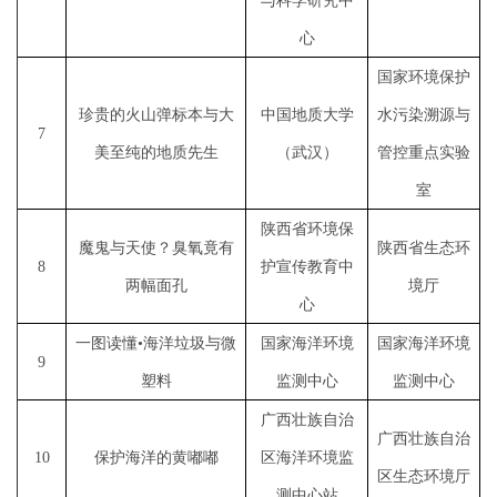
与科学研究中
心
国家环境保护
珍贵的火山弹标本与大
中国地质大学
水污染溯源与
7
美至纯的地质先生
（武汉）
管控重点实验
室
陕西省环境保
魔鬼与天使？臭氧竟有
陕西省生态环
8
护宣传教育中
两幅面孔
境厅
心
一图读懂
•海洋垃圾与微
国家海洋环境
国家海洋环境
9
塑料
监测中心
监测中心
广西壮族自治
广西壮族自治
10
保护海洋的黄嘟嘟
区海洋环境监
区生态环境厅
测中心站