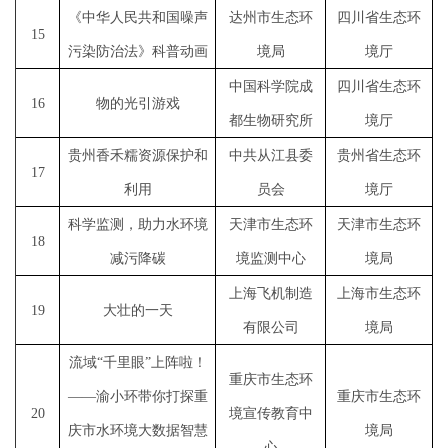
《中华人民共和国噪声
达州市生态环
四川省生态环
15
污染防治法》科普动画
境局
境厅
中国科学院成
四川省生态环
16
物的光引游戏
都生物研究所
境厅
贵州香禾糯资源保护和
中共从江县委
贵州省生态环
17
利用
员会
境厅
科学监测，助力水环境
天津市生态环
天津市生态环
18
减污降碳
境监测中心
境局
上海飞机制造
上海市生态环
19
大壮的一天
有限公司
境局
流域
“千里眼”上阵啦！
重庆市生态环
——渝小环带你打探重
重庆市生态环
20
境宣传教育中
庆市水环境大数据智慧
境局
心