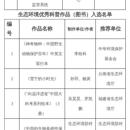
监管系统
生态环境优秀科普作品（图书）入选名单
编
作品名称
推荐单位
制作单位
/作者
号
《神奇物种：中国野生
中华环境保护
1
动物保护百年》中英文
李栓科
基金会
双行本
云南省生态环
2
《雪宁的小时光》
孙羽、杨寅
境厅
《
“向远洋进发”中国大
吴昊昊、罗凯
福建省生态环
3
科考系列绘本》（3
鹏
境厅
册）
生态环境部对
生态环境部对
《中国的生物多样性保