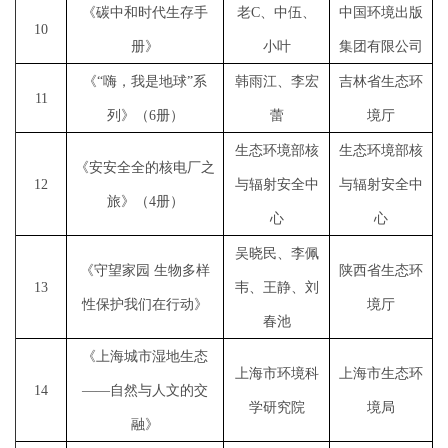
《碳中和时代生存手
老
C、中伍、
中国环境出版
1
0
册》
小叶
集团有限公司
《
“嗨，我是地球”系
韩雨江、李宏
吉林省生态环
1
1
列》（6册）
蕾
境厅
生态环境部核
生态环境部核
《安安全全的核电厂之
1
2
与辐射安全中
与辐射安全中
旅》（
4册）
心
心
吴晓民、李佩
《守望家园
生物多样
陕西省生态环
1
3
韦、王静、刘
性保护我们在行动》
境厅
春池
《上海城市湿地生态
上海市环境科
上海市生态环
1
4
——自然与人文的交
学研究院
境局
融》