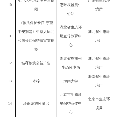
地下水环境监测科普视
广东省生态环
10
态环境监测中
频
境厅
心站
《依法保护长江
守望
湖北省生态环
平安荆楚》中华人民共
湖北省生态环
11
境宣传教育中
和国长江保护法宣贯视
境厅
心
频
湖北省恩施州
湖北省生态环
12
秸秆禁烧公益广告
生态环境局
境厅
海南省生态环
13
木棉
海南大学
境厅
北京市生态环
北京市生态环
14
环保设施环游记
境保护宣传中
境局
心