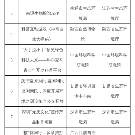
南通市生态环
江苏省生态环
3
南通生物脸谱
APP
境局
境厅
科普互动游戏《神奇自
陕西自然博物
陕西省生态环
4
然大探秘》
馆
境厅
“大手拉小手”预见绿色
中国环境科学
中国环境科学
5
科技未来——科学家与
研究院
研究院
青少年互动科普平台
践行监测为民
监测利民
甘肃省环境监
甘肃省生态环
6
监测亲民，深度开展环
测中心站
境厅
境监测设施向公众开放
深圳
“无废文化”宣传产
深圳市生态环
深圳市生态环
7
品制作项目
境局
境局
“核”你同行，多举措打
广西壮族自治