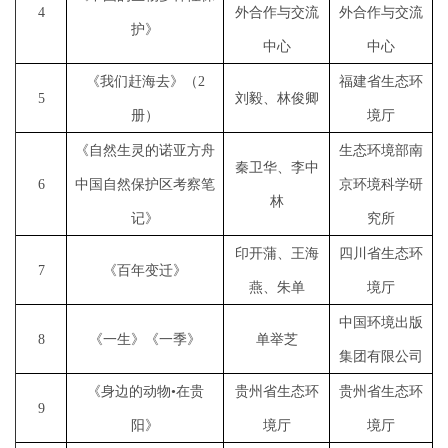
4
外合作与交流
外合作与交流
护》
中心
中心
《我们赶海去》（
2
福建省生态环
5
刘毅、林俊卿
册）
境厅
《自然生灵的诺亚方舟
生态环境部南
秦卫华、李中
6
中国自然保护区考察笔
京环境科学研
林
记》
究所
印开蒲、王海
四川省生态环
7
《百年变迁》
燕、朱单
境厅
中国环境出版
8
《一生》《一季》
单举芝
集团有限公司
《身边的动物
•在贵
贵州省生态环
贵州省生态环
9
阳》
境厅
境厅