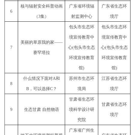
核与辐射安全科普动画
广东省环境辐
广东省生态环
6
（
3集）
射监测中心
境厅
包头市生态环
包头市生态环
境宣传教育中
境宣传教育中
美丽的草原我的家
——
7
心
(包头市生态
心
(包头市生态
赛罕塔拉
环境宣传教育
环境宣传教育
馆)
馆)
什么情况下面对
A和
苏州市生态环
江苏省生态环
8
B，可以选择C？
境局
境厅
甘肃省生态环
甘肃省生态环
9
生态甘肃
自然物语
境科学设计研
境厅
究院
广东省广州生