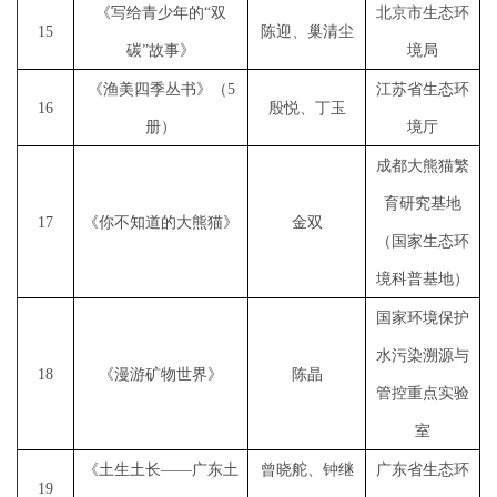
《写给青少年的
“双
北京市生态环
1
5
陈迎、巢清尘
碳”故事》
境局
《渔美四季丛书》（
5
江苏省生态环
1
6
殷悦、丁玉
册）
境厅
成都大熊猫繁
育研究基地
1
7
《你不知道的大熊猫》
金双
（国家生态环
境科普基地）
国家环境保护
水污染溯源与
1
8
《漫游矿物世界》
陈晶
管控重点实验
室
《土生土长
——广东土
曾晓舵、钟继
广东省生态环
19