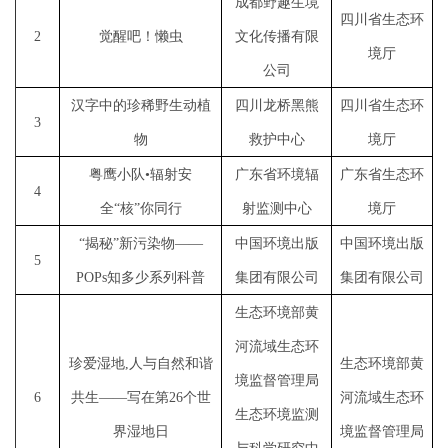
成都野趣生境
四川省生态环
2
觉醒吧！懒虫
文化传播有限
境厅
公司
汉字中的珍稀野生动植
四川龙桥黑熊
四川省生态环
3
物
救护中心
境厅
粤鹰小队
•辐射安
广东省环境辐
广东省生态环
4
全“核”你同行
射监测中心
境厅
“揭秘”新污染物——
中国环境出版
中国环境出版
5
POPs知多少系列科普
集团有限公司
集团有限公司
生态环境部黄
河流域生态环
珍爱湿地
,人与自然和谐
生态环境部黄
境监督管理局
6
共生——写在第26个世
河流域生态环
生态环境监测
界湿地日
境监督管理局