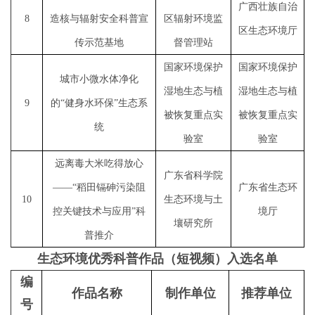
广西壮族自治
8
造核与辐射安全科普宣
区辐射环境监
区生态环境厅
传示范基地
督管理站
国家环境保护
国家环境保护
城市小微水体净化
湿地生态与植
湿地生态与植
9
的
“健身水环保”生态系
被恢复重点实
被恢复重点实
统
验室
验室
远离毒大米吃得放心
广东省科学院
——“稻田镉砷污染阻
广东省生态环
10
生态环境与土
控关键技术与应用”科
境厅
壤研究所
普推介
生态环境优秀科普作品（短视频）入选名单
编
作品名称
制作单位
推荐单位
号