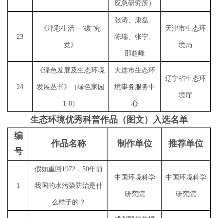
应急研究所）
张涛、康磊、
《津彩生活一
“碳”究
天津市生态环
2
3
陈瑞、张宁、
竟》
境局
邵超峰
《绿色发展及生态环境
大连市生态环
辽宁省生态环
2
4
发展丛书》（绿色家园
境事务服务中
境厅
1-8）
心
生态环境优秀科普作品（图文）入选名单
编
作品名称
制作单位
推荐单位
号
假如重回
1972，50年前
中国环境科学
中国环境科学
1
我国的水污染防治是什
研究院
研究院
么样子的？