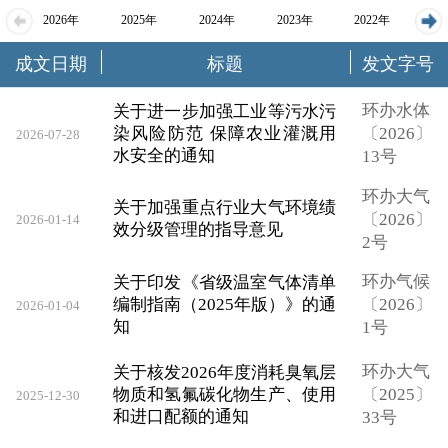
2026年
2025年
2024年
2023年
2022年
成文日期
标题
发文字号
2021年
2020年
2019年
2018年
环办水体
关于进一步加强工业等污水污
染风险防范 保障农业灌溉用
〔2026〕
2026-07-28
水安全的通知
13号
环办大气
关于加强重点行业大气环境绩
〔2026〕
2026-01-14
效分级管理的指导意见
2号
环办气候
关于印发《省级温室气体清单
编制指南（2025年版）》的通
〔2026〕
2026-01-04
知
1号
环办大气
关于核发2026年度消耗臭氧层
物质和氢氟碳化物生产、使用
〔2025〕
2025-12-30
和进口配额的通知
33号