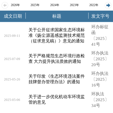
2026年
2025年
2024年
2023年
2022年
成文日期
标题
发文字号
2021年
2020年
2019年
2018年
环办标征
关于公开征求国家生态环境标
函
准《扬尘源遥感监测技术规范
2025-09-11
〔2025〕
（征求意见稿）》意见的通知
41号
环办执法
关于严格规范生态环境行政检
〔2025〕
2025-07-09
查 大力提升执法质效的通知
20号
环办执法
关于印发《生态环境违法案件
〔2025〕
2025-05-26
挂牌督办管理办法》的通知
16号
环执法
关于进一步优化机动车环境监
〔2025〕
2025-05-06
管的意见
34号