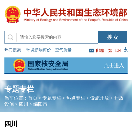
热门搜索：
环境影响评价
空气质量
邮箱
繁
EN
点击进入
专题专栏
当前位置：
首页
>
专题专栏
>
热点专栏
>
设施开放
>
开放
设施
>
四川
>
绵阳市
四川