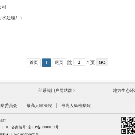
公司
污水处理厂）
跳
/1页
GO
首页
1
尾页
国防部
国家
部系统门户网站群
地方生态环
科学技术部
工业
公安部
民政
监察委员会
最高人民法院
最高人民检察院
财政部
人力
我们
生态环境部
住房
|
ICP备案编号:
京ICP备05009132号
水利部
农业