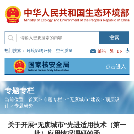
热门搜索：
环境影响评价
空气质量
邮箱
繁
EN
点击进入
专题专栏
当前位置：
首页
>
专题专栏
>
“无废城市”建设
>
顶层设
计
>
专题研究
关于开展“无废城市”先进适用技术（第一
批）应用情况调研的函