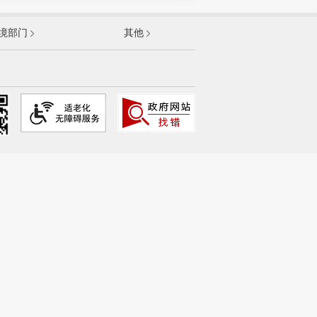
发展和改革委员会
境部门
其他
和信息化部
部
资源和社会保障部
和城乡建设部
农村部
卫生健康委员会
人民银行
航天局
院国有资产监督管理委员会
市场监督管理总局
广播电视总局
统计局
医疗保障局
认证认可监督管理委员会