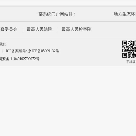
国防部
国家
部系统门户网站群
地方生态环
科学技术部
工业
公安部
民政
监察委员会
最高人民法院
最高人民检察院
财政部
人力
我们
生态环境部
住房
|
ICP备案编号:
京ICP备05009132号
水利部
农业
备 11040102700072号
文化和旅游部
手机版
国家
应急管理部
中国
国家语言文字工作委员会
国家
国家核安全局
国务
国家税务总局
国家
中国证券监督管理委员会
国家
国家信访局
国家
国家国际发展合作署
国家
国家机关事务管理局
国家