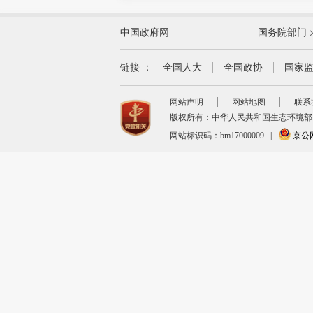
外交部
中国政府网
国务院部门
教育部
国家民族事务委员会
链接 ：
全国人大
全国政协
国家
司法部
网站声明
网站地图
联系
自然资源部
版权所有：中华人民共和国生态环境部
交通运输部
网站标识码：bm17000009
|
京公网安
商务部
退役军人事务部
审计署
国家原子能机构
海关总署
国家金融监督管理总局
国家体育总局
国家知识产权局
国务院参事室