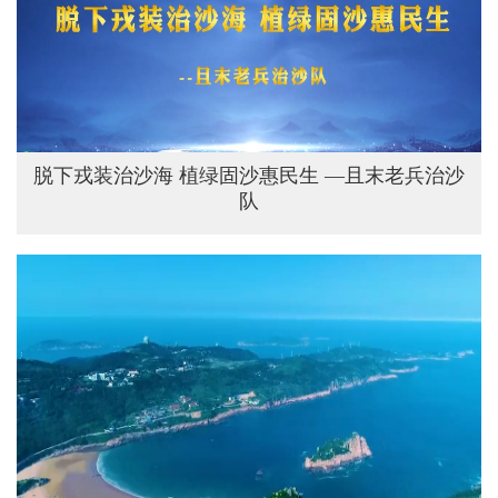
脱下戎装治沙海 植绿固沙惠民生 —且末老兵治沙
队