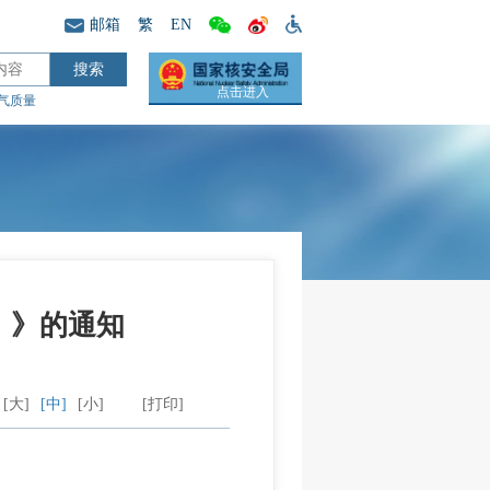
邮箱
繁
EN
点击进入
气质量
）》的通知
[大]
[中]
[小]
[打印]