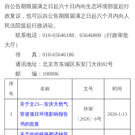
自公告期限届满之日起六十日内向生态环境部提起行
政复议，也可以自公告期限届满之日起六个月内向人
民法院提起行政诉讼。
联系电话：010-65646188、65646800（行政审批
大厅）
传 真：010-65646186
通讯地址：北京市东城区东安门大街82号
邮 编：100006
序
名称
文号
时间
号
关于文
23—安庆天然气
环审
1
管道项目环境影响报告
202
6-1-13
〔
202
6〕6号
书的批复
关于临哈铁路额济纳至