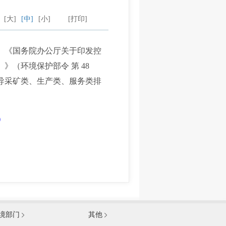
：
[大]
[中]
[小]
[打印]
、《国务院办公厅关于印发控
》（环境保护部令 第 48
导采矿类、生产类、服务类排
）
发展和改革委员会
境部门
其他
和信息化部