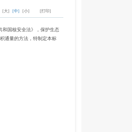
：
[大]
[中]
[小]
[打印]
共和国核安全法》，保护生态
沉积通量的方法，特制定本标