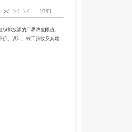
：
[大]
[中]
[小]
[打印]
组织排放源的厂界浓度限值。
评价、设计、竣工验收及其建