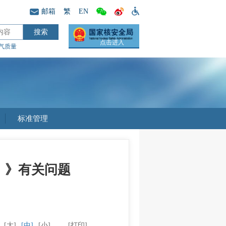
邮箱
繁
EN
点击进入
气质量
标准管理
）》有关问题
：
[大]
[中]
[小]
[打印]