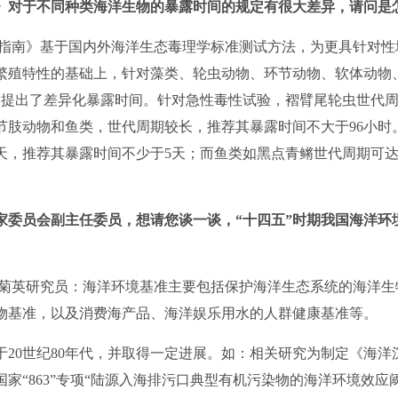
》对于不同种类海洋生物的暴露时间的规定有很大差异，请问是
南》基于国内外海洋生态毒理学标准测试方法，为更具针对性
繁殖特性的基础上，针对藻类、轮虫动物、环节动物、软体动物
物，提出了差异化暴露时间。针对急性毒性试验，褶臂尾轮虫世代
数节肢动物和鱼类，世代周期较长，推荐其暴露时间不大于96小
天，推荐其暴露时间不少于5天；而鱼类如黑点青鳉世代周期可达
家委员会副主任委员，想请您谈一谈，“十四五”时期我国海洋环
英研究员：海洋环境基准主要包括保护海洋生态系统的海洋生
物基准，以及消费海产品、海洋娱乐用水的人群健康基准等。
世纪80年代，并取得一定进展。如：相关研究为制定《海洋沉积
；国家“863”专项“陆源入海排污口典型有机污染物的海洋环境效