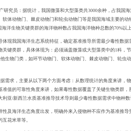
研究员：据统计，我国微藻和大型藻类共3000余种，占我国海
软体动物门、棘皮动物门和轮虫动物门等是我国海域主要的动物门
国海洋生物关键类群的海洋物种数占我国海洋物种总数的70%以
体现我国海洋生态系统特征，确定基准推导所需最少毒性数据
物关键类群，具体体现为：必须涵盖微藻或大型藻类中的1科，节
其他生物门类，如环节动物门、软体动物门、棘皮动物门、轮虫动
需求，主要从以下两个方面考虑：从数理统计的角度来讲，物
基准值的可靠性角度来讲，如果毒性数据覆盖了关键生物类群，
利亚/新西兰水质基准推导技术导则最少毒性数据需求中物种数评
性及海洋生态角度出发，明确外来入侵物种不应作为基准推导
的互花米草等。