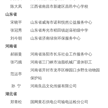
陈大凤
江西省南昌市新建区昌邑中心学校
山东省
宋晓平
山东省威海市诺和悦然公益服务中心
张冠秀
山东省寿光市稻田镇赵庙初级中学
刘今朝
山东省济南绿块环保服务中心
河南省
郝丽曼
河南省洛阳市长乐社会工作服务中心
张巧娥
河南省三门峡市油脂机械厂退休职工
河南省开封市龙亭区柳园口乡野生动物园
范运亭
保护站
孙 宁
河南良品文化传媒有限公司
湖北省
郑青松
国网黄石供电公司输电运检分公司