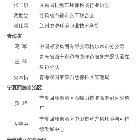
张玉泉
甘肃省机动车环保检测行业协会
贾世劼
甘肃省白银市义工联合会
谢伟雪
兰州资源环境职业技术学院
青海省
葛 军
中国邮政集团有限公司格尔木市分公司
青海省西宁市尕布龙绿色服务志愿队爱在
王 萍
身边分队
尖木措
青海湖国家级自然保护区管理局
宁夏回族自治区
宁夏回族自治区石嘴山市鹏顺源耐火材料
贾 鹏
厂
宁夏回族自治区中卫市草方格环境与可持
左荣中
续发展中心