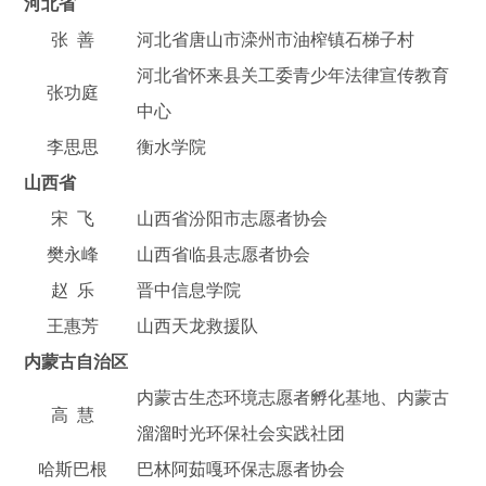
河北省
张 善
河北省唐山市滦州市油榨镇石梯子村
河北省怀来县关工委青少年法律宣传教育
张功庭
中心
李思思
衡水学院
山西省
宋 飞
山西省汾阳市志愿者协会
樊永峰
山西省临县志愿者协会
赵 乐
晋中信息学院
王惠芳
山西天龙救援队
内蒙古自治区
内蒙古生态环境志愿者孵化基地、内蒙古
高 慧
溜溜时光环保社会实践社团
哈斯巴根
巴林阿茹嘎环保志愿者协会