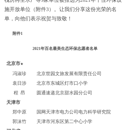
槐房再生水厂等9家单位被推选为2021年十佳环保设
施开放单位（附件3）。让我们分享这份光荣的名
单，向他们表示祝贺与致敬！
附件
1
202
1
年百名最美生态环保志愿者名单
北京市
★
冯淑珍
北京世园文旅发展有限责任公司
袁日涉
北京市东城区灯市口小学
程 昂
圆通速递北京甜水园分公司
天津市
郑中原
国网天津市电力公司电力科学研究院
郭沫竹
天津市河东区第二中心小学