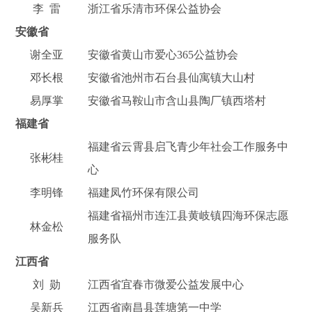
李 雷
浙江省乐清市环保公益协会
安徽省
谢全亚
安徽省黄山市爱心365公益协会
邓长根
安徽省池州市石台县仙寓镇大山村
易厚掌
安徽省马鞍山市含山县陶厂镇西塔村
福建省
福建省云霄县启飞青少年社会工作服务中
张彬桂
心
李明锋
福建凤竹环保有限公司
福建省福州市连江县黄岐镇四海环保志愿
林金松
服务队
江西省
刘 勋
江西省宜春市微爱公益发展中心
吴新兵
江西省南昌县莲塘第一中学