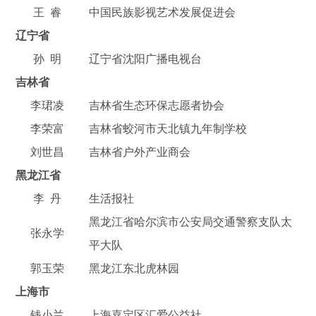
王 睿
中国民族影视艺术发展促进会
辽宁省
孙 明
辽宁省沈阳广播电视台
吉林省
李珺凌
吉林省生态环保志愿者协会
李荣富
吉林省蛟河市天北镇九年制学校
刘世昌
吉林省户外产业商会
黑龙江省
李 丹
生活报社
黑龙江省哈尔滨市公安局交通警察支队太
张永学
平大队
郭玉荣
黑龙江东北虎林园
上海市
钱小兰
上海嘉定区汇爱公益社