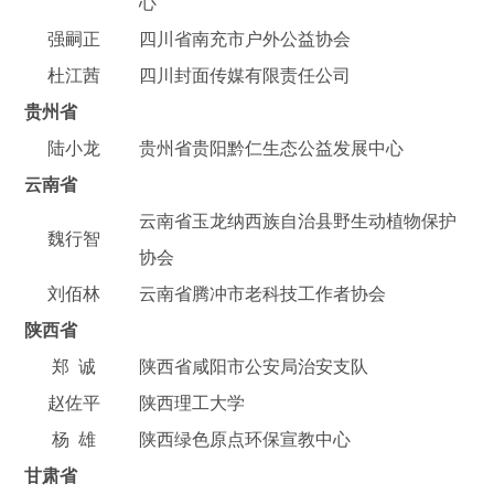
心
强嗣正
四川省南充市户外公益协会
杜江茜
四川封面传媒有限责任公司
贵州省
陆小龙
贵州省贵阳黔仁生态公益发展中心
云南省
云南省玉龙纳西族自治县野生动植物保护
魏行智
协会
刘佰林
云南省腾冲市老科技工作者协会
陕西省
郑 诚
陕西省咸阳市公安局治安支队
赵佐平
陕西理工大学
杨 雄
陕西绿色原点环保宣教中心
甘肃省