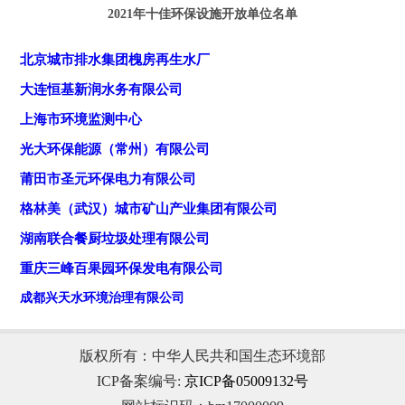
202
1
年十佳
环保设施开放单位
名单
案例名称：
皖江流域水环境保护公众参与案例
北京城市排水集团槐房再生水厂
组织单位：
安徽省芜湖市生态环境保护志愿者协会
大连恒基新润水务有限公司
上海市环境监测中心
案例名称
：“百万家庭新时尚·垃圾分类巾帼行”主题活
光大环保能源（常州）有限公司
动
莆田市圣元环保电力有限公司
组织单位
：上海市妇女联合会
格林美（武汉）城市矿山产业集团有限公司
湖南联合餐厨垃圾处理有限公司
重庆三峰百果园环保发电有限公司
成都兴天水环境治理有限公司
版权所有：中华人民共和国生态环境部
ICP备案编号:
京ICP备05009132号