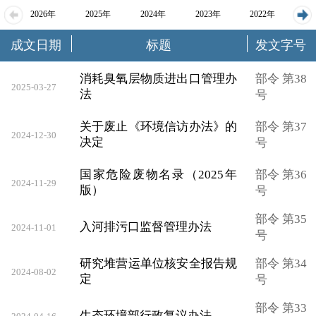
2026年
2025年
2024年
2023年
2022年
成文日期
标题
发文字号
2021年
2020年
2019年
2018年
消耗臭氧层物质进出口管理办
部令 第38
2025-03-27
法
号
关于废止《环境信访办法》的
部令 第37
2024-12-30
决定
号
国家危险废物名录（2025年
部令 第36
2024-11-29
版）
号
部令 第35
入河排污口监督管理办法
2024-11-01
号
研究堆营运单位核安全报告规
部令 第34
2024-08-02
定
号
部令 第33
生态环境部行政复议办法