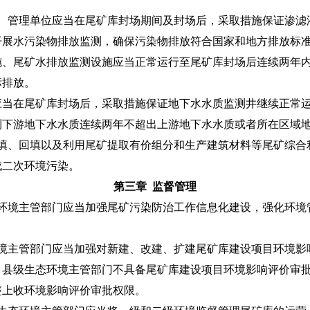
、管理单位应当在尾矿库封场期间及封场后，采取措施保证渗滤
开展水污染物排放监测，确保污染物排放符合国家和地方排放标
尾矿水排放监测设施应当正常运行至尾矿库封场后连续两年内
标排放。
在尾矿库封场后，采取措施保证地下水水质监测井继续正常运
到下游地下水水质连续两年不超出上游地下水水质或者所在区域
填、回填以及利用尾矿提取有价组分和生产建筑材料等尾矿综合
成二次环境污染。
第三章 监督管理
环境主管部门应当加强尾矿污染防治工作信息化建设，强化环境
境主管部门应当加强对新建、改建、扩建尾矿库建设项目环境影
、县级生态环境主管部门不具备尾矿库建设项目环境影响评价审
整上收环境影响评价审批权限。