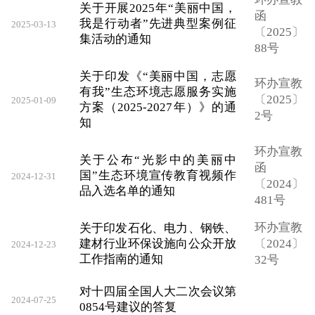
关于开展2025年“美丽中国，
函
我是行动者”先进典型案例征
2025-03-13
〔2025〕
集活动的通知
88号
关于印发《“美丽中国，志愿
环办宣教
有我”生态环境志愿服务实施
〔2025〕
2025-01-09
方案（2025-2027年）》的通
2号
知
环办宣教
关于公布“光影中的美丽中
函
国”生态环境宣传教育视频作
2024-12-31
〔2024〕
品入选名单的通知
481号
环办宣教
关于印发石化、电力、钢铁、
建材行业环保设施向公众开放
〔2024〕
2024-12-23
工作指南的通知
32号
对十四届全国人大二次会议第
2024-07-25
0854号建议的答复