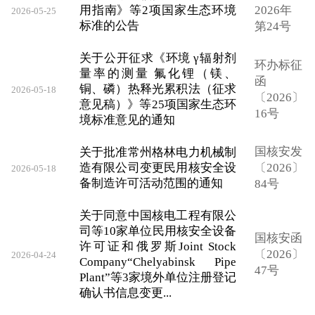
用指南》等2项国家生态环境
2026年
2026-05-25
标准的公告
第24号
关于公开征求《环境 γ辐射剂
环办标征
量率的测量 氟化锂（镁、
函
铜、磷）热释光累积法（征求
2026-05-18
〔2026〕
意见稿）》等25项国家生态环
16号
境标准意见的通知
国核安发
关于批准常州格林电力机械制
造有限公司变更民用核安全设
〔2026〕
2026-05-18
备制造许可活动范围的通知
84号
关于同意中国核电工程有限公
司等10家单位民用核安全设备
国核安函
许可证和俄罗斯Joint Stock
〔2026〕
2026-04-24
Company“Chelyabinsk Pipe
47号
Plant”等3家境外单位注册登记
确认书信息变更...