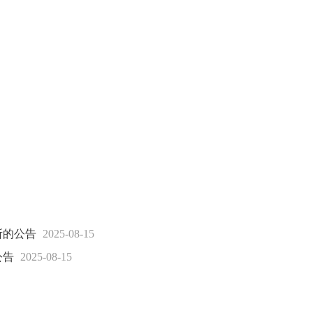
所的公告
2025-08-15
公告
2025-08-15