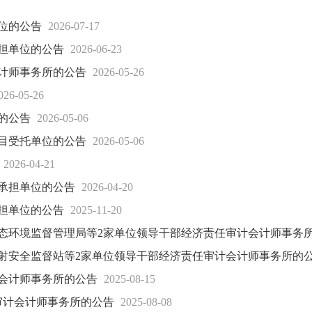
位的公告
2026-07-17
承担单位的公告
2026-06-23
计师事务所的公告
2026-05-26
026-05-26
的公告
2026-05-06
项目受托单位的公告
2026-05-06
2026-04-21
目承担单位的公告
2026-04-20
承担单位的公告
2025-11-20
态环境监督管理局等2家单位领导干部经济责任审计会计师事务
射安全监督站等2家单位领导干部经济责任审计会计师事务所的
会计师事务所的公告
2025-08-15
审计会计师事务所的公告
2025-08-08