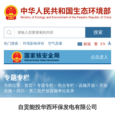
热门搜索：
环境影响评价
空气质量
邮箱
繁
EN
点击进入
专题专栏
当前位置：
首页
>
专题专栏
>
热点专栏
>
设施开放
>
开放
设施
>
四川
>
第三批开放设施单位名录
自贡能投华西环保发电有限公司