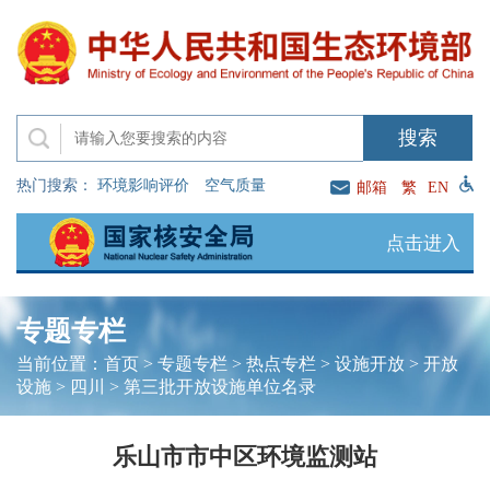
热门搜索：
环境影响评价
空气质量
邮箱
繁
EN
点击进入
专题专栏
当前位置：
首页
>
专题专栏
>
热点专栏
>
设施开放
>
开放
设施
>
四川
>
第三批开放设施单位名录
乐山市市中区环境监测站