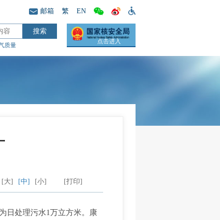
邮箱
繁
EN
点击进入
气质量
厂
[大]
[中]
[小]
[打印]
为日处理污水1万立方米。康