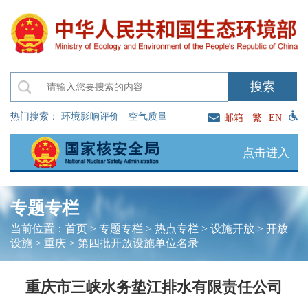
热门搜索：
环境影响评价
空气质量
邮箱
繁
EN
点击进入
专题专栏
当前位置：
首页
>
专题专栏
>
热点专栏
>
设施开放
>
开放
设施
>
重庆
>
第四批开放设施单位名录
重庆市三峡水务垫江排水有限责任公司