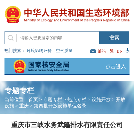
热门搜索：
环境影响评价
空气质量
邮箱
繁
EN
点击进入
专题专栏
当前位置：
首页
>
专题专栏
>
热点专栏
>
设施开放
>
开放
设施
>
重庆
>
第四批开放设施单位名录
重庆市三峡水务武隆排水有限责任公司