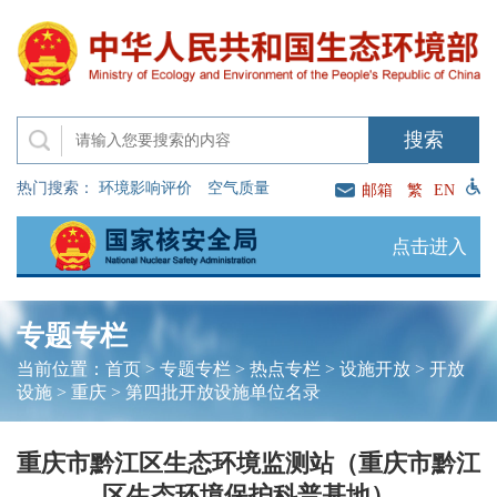
热门搜索：
环境影响评价
空气质量
邮箱
繁
EN
点击进入
专题专栏
当前位置：
首页
>
专题专栏
>
热点专栏
>
设施开放
>
开放
设施
>
重庆
>
第四批开放设施单位名录
重庆市黔江区生态环境监测站（重庆市黔江
区生态环境保护科普基地）