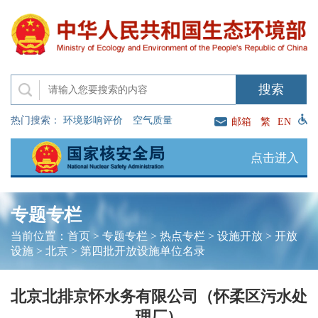
热门搜索：
环境影响评价
空气质量
邮箱
繁
EN
点击进入
专题专栏
当前位置：
首页
>
专题专栏
>
热点专栏
>
设施开放
>
开放
设施
>
北京
>
第四批开放设施单位名录
北京北排京怀水务有限公司（怀柔区污水处
理厂）