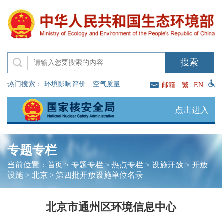
热门搜索：
环境影响评价
空气质量
邮箱
繁
EN
点击进入
专题专栏
当前位置：
首页
>
专题专栏
>
热点专栏
>
设施开放
>
开放
设施
>
北京
>
第四批开放设施单位名录
北京市通州区环境信息中心