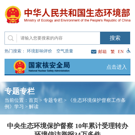
热门搜索：
环境影响评价
空气质量
邮箱
繁
EN
点击进入
专题专栏
当前位置：
首页
>
专题专栏
>
《生态环境保护督察工作条
例》学习
>
解读
中央生态环境保护督察 10年累计受理转办
环境信访举报34万多件