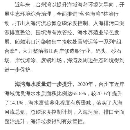
近年来，
台州湾以提升海域海岛环境为导向，开
展生态环境综合治理，
全面推进“蓝色海湾”整治行
动，打出入海河流总氮总磷浓度控制、入海排污口溯
源排查整治、围填海有效管控、海水养殖业绿色发
展、船舶港口污染物集中接收处置转运等一系列“组
合拳”，大力
整治椒江两岸修造船行业、码头、砂石
场、岸线滩涂、废钢堆场，海湾及周边生态环境得到
进一步保护
。
海湾海水质量进一步提升。
2020年，台州市近岸
海域优良海水水质面积比例达65.8%，较2016年提升
了
14.1
%，海水富营养化程度有所缓减，落实了入海
河流总氮、总磷浓度控制计划，入海河流、排口全面
整治提升，海洋垃圾得到有效管控。