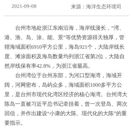
2021-09-08
来源：海洋生态环境司
台州市地处浙江东南沿海，
海岸线漫长，
“
湾、
港、渔、岛、涂、能、景
”
等优势资源得天独厚，
管
辖海
域面积
6910
平方公里，海岛
921
个，
大陆岸线长
度、滩涂面积及海岛数量均列浙江
省第
2
位，大陆自
然岸线保有率
42.8%
，为浙江省最高。
台州湾位于台州东部，
为河口型海湾，
海域开
阔，
河网密布，岛屿众多，海域面积1000多平方公
里，是台州市现代化湾区经济的核心海湾。台州湾
大
陈岛一直被习近平总书记牵挂着，曾一次登岛、两次
回信，并作出建设“小康的大陈、现代化的大陈”的重
要指示。