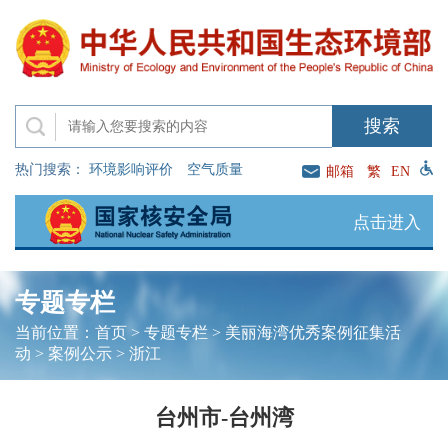
热门搜索：
环境影响评价
空气质量
邮箱
繁
EN
点击进入
专题专栏
当前位置：
首页
>
专题专栏
>
美丽海湾优秀案例征集活
动
>
案例公示
>
浙江
台州市-台州湾