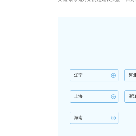
辽宁
河
上海
浙
海南