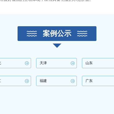
案例公示
北
天津
山东
江
福建
广东