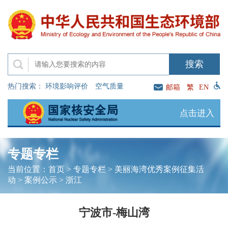
热门搜索：
环境影响评价
空气质量
邮箱
繁
EN
点击进入
专题专栏
当前位置：
首页
>
专题专栏
>
美丽海湾优秀案例征集活
动
>
案例公示
>
浙江
宁波市-梅山湾