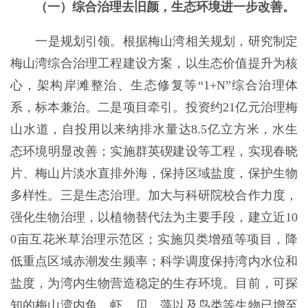
（一）综合治理去旧颜，生态环境进一步改善。
一是规划引领。
根据梅山湾相关规划，研究制定
梅山湾综合治理工程建设方案，以生态价值提升为核
心，架构岸滩整治、生态修复等“1+N”综合治理体
系，标本兼治。
二是项目牵引。
投资约21亿元治理梅
山水道，自投用
以来纳排水量达
8.5
亿立方米，水生
态
环境明显改善；实施群英碶建设等工程，实现春晓
片、梅山片淡水直排外海，保持区域盐度，保护生物
多样性。
三是生态治理。
加大与科研院校合作力度，
强化生物治理，以植物替代法为主要手段，建立近
10
0
亩互花米草治理示范区；实施贝类增殖等项目，降
低重点区域赤潮发生频率；科学调度保持湾内水位和
盐度，为湾内生物营造稳定的生存环境。目前，可探
知的梅山湾内鱼、虾、贝、藻以及鸟类等生物已增至