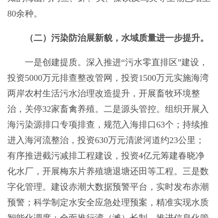
80
余种。
（二）污染防治展新貌，水域质量
进一步提升
。
一是创建提质。
深入推进“污水零直排区”建设，
投资5000万元排查整改管网，投资1500万元
实施
海湾
两岸农村生活污水治理改造提升，开展畜牧环境整
治，关停32家畜禽养殖。
二是源头管控。
组织开展入
海污染源排口专项排查，规范入海
排口63个；持续推
进入海河流整治，投资630万元清淤河道约23公里；
有序推进截污减排工程建设，投资
4
亿元筹建春晓净
化水厂，开展
梅东片养殖塘退塘还田等工程。
三是数
字化管理。
建设赤潮大数据预警平
台，
实时发布赤潮
预警；
科学制定水安全应急处理预案，精准实现水质
智能化调度；全面推行湾（滩）长制，推进信息化管