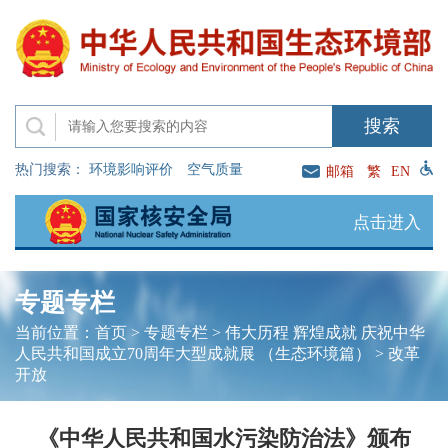
热门搜索：
环境影响评价
空气质量
邮箱
繁
EN
点击进入
专题专栏
当前位置：
首页
>
专题专栏
>
伟大历程 辉煌成就 庆祝中华
人民共和国成立70周年大型成就展 （生态环境篇）
>
改革
开放
《中华人民共和国水污染防治法》颁布