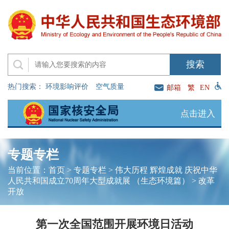
热门搜索：
环境影响评价
空气质量
邮箱
繁
EN
点击进入
专题专栏
当前位置：
首页
>
专题专栏
>
伟大历程 辉煌成就 庆祝中华
人民共和国成立70周年大型成就展 （生态环境篇）
>
改革
开放
第一次全国范围开展环境日活动