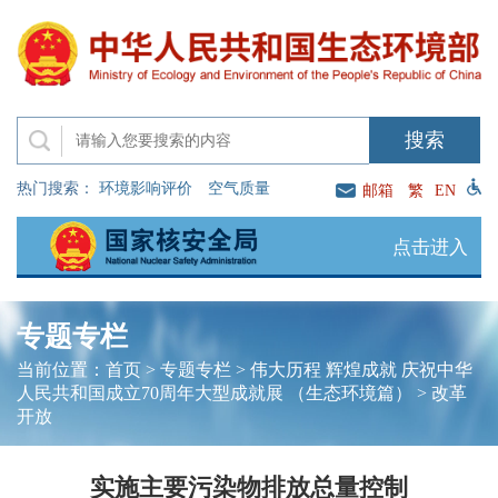
热门搜索：
环境影响评价
空气质量
邮箱
繁
EN
点击进入
专题专栏
当前位置：
首页
>
专题专栏
>
伟大历程 辉煌成就 庆祝中华
人民共和国成立70周年大型成就展 （生态环境篇）
>
改革
开放
实施主要污染物排放总量控制