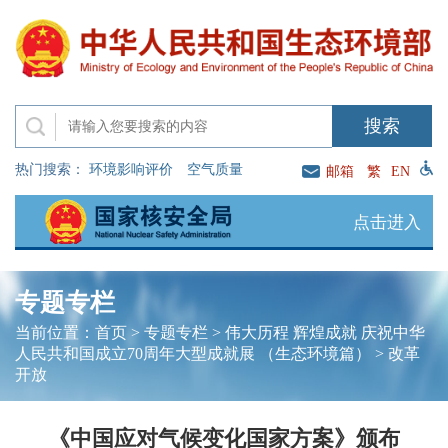
热门搜索：
环境影响评价
空气质量
邮箱
繁
EN
点击进入
专题专栏
当前位置：
首页
>
专题专栏
>
伟大历程 辉煌成就 庆祝中华
人民共和国成立70周年大型成就展 （生态环境篇）
>
改革
开放
《中国应对气候变化国家方案》颁布