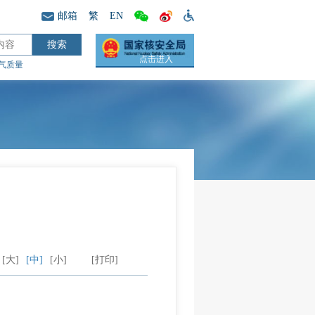
邮箱
繁
EN
点击进入
气质量
[大]
[中]
[小]
[打印]